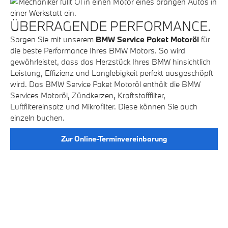
ÜBERRAGENDE PERFORMANCE.
P
Sorgen Sie mit unserem
BMW Service Paket Motoröl
für
Di
die beste Performance Ihres BMW Motors. So wird
Si
gewährleistet, dass das Herzstück Ihres BMW hinsichtlich
ei
Leistung, Effizienz und Langlebigkeit perfekt ausgeschöpft
Ge
wird. Das BMW Service Paket Motoröl enthält die BMW
Er
Services Motoröl, Zündkerzen, Kraftstofffilter,
Ei
Luftfiltereinsatz und Mikrofilter. Diese können Sie auch
Sic
einzeln buchen.
Zur Online-Terminvereinbarung