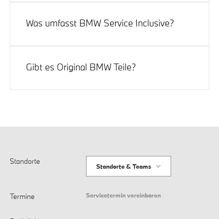
Programm für viele BMW
ab 5 Jahren
mit
20 %
Preisvorteil
auf ausgewählte Leistungen.
Was umfasst BMW Service Inclusive?
Pakete inkl.
Motorölservice, Fahrzeug-Check,
Filter, Bremsflüssigkeit
etc.; Plus-Paket zusätzlich
Gibt es Original BMW Teile?
Verschleißreparaturen
wie Bremsen, Kupplung*,
Wischblätter*.
Ja, Teile & Zubehör direkt vor Ort.
Standorte
Standorte & Teams
Servicetermin vereinbaren
Termine