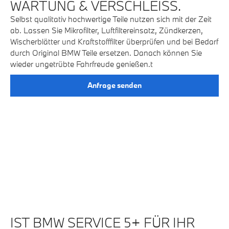
WARTUNG & VERSCHLEISS.
F
Selbst qualitativ hochwertige Teile nutzen sich mit der Zeit
Nu
ab. Lassen Sie Mikrofilter, Luftfiltereinsatz, Zündkerzen,
Pr
Wischerblätter und Kraftstofffilter überprüfen und bei Bedarf
wi
durch Original BMW Teile ersetzen. Danach können Sie
al
wieder ungetrübte Fahrfreude genießen.t
en
Anfrage senden
IST BMW SERVICE 5+ FÜR IHR