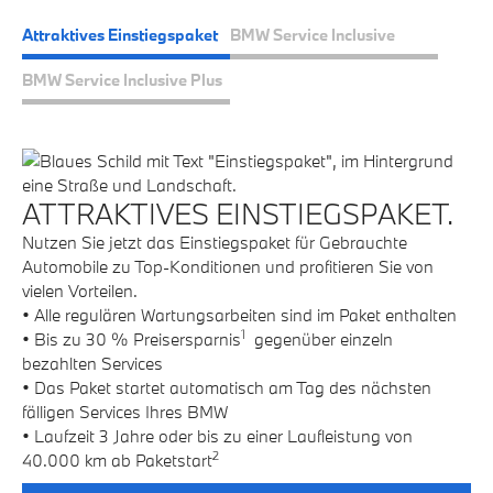
Attraktives Einstiegspaket
BMW Service Inclusive
BMW Service Inclusive Plus
ATTRAKTIVES EINSTIEGSPAKET.
B
Nutzen Sie jetzt das Einstiegspaket für Gebrauchte
Di
Automobile zu Top-Konditionen und profitieren Sie von
Be
vielen Vorteilen.
du
• Alle regulären Wartungsarbeiten sind im Paket enthalten
ge
1
• Bis zu 30 % Preisersparnis
gegenüber einzeln
Fa
bezahlten Services
be
• Das Paket startet automatisch am Tag des nächsten
La
fälligen Services Ihres BMW
nä
• Laufzeit 3 Jahre oder bis zu einer Laufleistung von
Di
2
40.000 km ab Paketstart