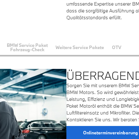
umfassende Expertise unserer BMW
dass die sorgfältige Ausführung al
Qualitätsstandards erfüllt.
BMW Service Paket
Weitere Service Pakete
OTV
Fahrzeug-Check
ÜBERRAGEND
Sorgen Sie mit unserem BMW Servi
BMW Motors. So wird gewährleiste
Leistung, Effizienz und Langlebig
Paket Motoröl enthält die BMW Serv
Luftfiltereinsatz und Mikrofilter.
Kontaktieren Sie uns. Wir beraten 
Onlineterminvereinbarung