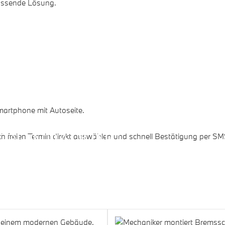
passende Lösung.
EREINBARUNG.
ch freien Termin direkt auswählen und schnell Bestätigung per SM