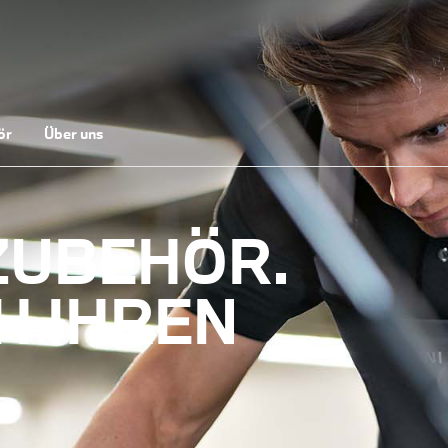
ör
Über uns
ZUBEHÖR.
H IHREN
.