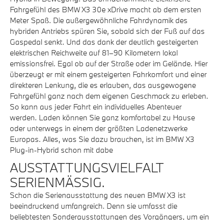
Fahrgefühl des BMW X3 30e xDrive macht ab dem ersten
Meter Spaß. Die außergewöhnliche Fahrdynamik des
hybriden Antriebs spüren Sie, sobald sich der Fuß auf das
Gaspedal senkt. Und das dank der deutlich gesteigerten
elektrischen Reichweite auf 81–90 Kilometern lokal
emissionsfrei. Egal ob auf der Straße oder im Gelände. Hier
überzeugt er mit einem gesteigerten Fahrkomfort und einer
direkteren Lenkung, die es erlauben, das ausgewogene
Fahrgefühl ganz nach dem eigenen Geschmack zu erleben.
So kann aus jeder Fahrt ein individuelles Abenteuer
werden. Laden können Sie ganz komfortabel zu Hause
oder unterwegs in einem der größten Ladenetzwerke
Europas. Alles, was Sie dazu brauchen, ist im BMW X3
Plug-in-Hybrid schon mit dabe
AUSSTATTUNGSVIELFALT
SERIENMÄSSIG.
Schon die Serienausstattung des neuen BMW X3 ist
beeindruckend umfangreich. Denn sie umfasst die
beliebtesten Sonderausstattungen des Vorgängers, um ein